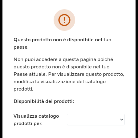
PRODOTTI
toggle view
SOLUZIONI
Questo prodotto non è disponibile nel tuo
paese.
toggle view
SETTORI
Non puoi accedere a questa pagina poiché
toggle view
questo prodotto non è disponibile nel tuo
ASSISTENZA
Paese attuale. Per visualizzare questo prodotto,
toggle view
modifica la visualizzazione del catalogo
OPPORTUNITÀ DI LAVORO
prodotti.
toggle view
Disponibilità dei prodotti:
SOCIETÀ
toggle view
Visualizza catalogo
CONTATTACI
prodotti per:
toggle view
NOTE LEGALI