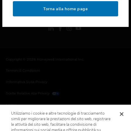
toggle view
Torna alla home page
FOLLOW US
Copyright © 2026 Honeywell International Inc.
Termini E Condizioni
Informativa Sulla Privacy
Scelte Relative Alla Privacy
Cookie
Utilizziamo i cookie e altre tecnologie di tracciamento
Annulla Sottoscrizione Globale
simili per migliorare le prestazioni del sito web, registrare
le attività del sito web, facilitare la condivisione di
informazioni sui social media e offrire pubblicità su