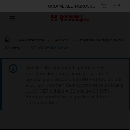
ORDINE ALL'INGROSSO
Per categoria
Sensori
Attrezzature di prova per
rilevatori
SOLO Smoke Sabre
Questo sito sarà non disponibile per
manutenzione programmata sabato 8
agosto, dalle 19:00 alle 5:00 EST (23:00 alle
9:00 GMT, domenica 9 agosto dalle 1:00 alle
11:00 CET e dalle 4:30 alle 14:30 IST).
Apprezziamo la vostra pazienza durante
questo periodo.