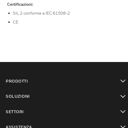
Certificazioni:
SIL 2 conforme a IEC 61508-2
CE
PRODOTTI
toggle view
SOLUZIONI
toggle view
SETTORI
toggle view
ASSISTENZA