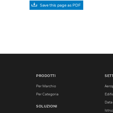
Save this page as PDF
PRODOTTI
SET
Per Marchio
Aerop
Per Categoria
Edif
Data
SOLUZIONI
Istru