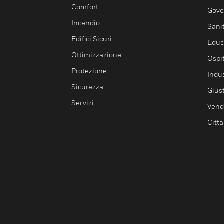
Comfort
Gove
Incendio
Sani
Edifici Sicuri
Educ
Ottimizzazione
Ospit
Protezione
Indu
Sicurezza
Giust
Servizi
Vendi
Città