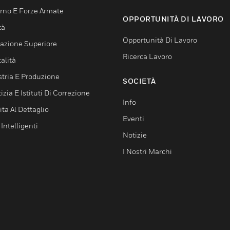
rno E Forze Armate
OPPORTUNITÀ DI LAVORO
tà
Opportunità Di Lavoro
azione Superiore
Ricerca Lavoro
alità
stria E Produzione
SOCIETÀ
izia E Istituti Di Correzione
Info
ta Al Dettaglio
Eventi
 Intelligenti
Notizie
I Nostri Marchi