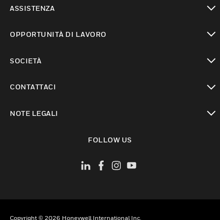
toggle view
ASSISTENZA
toggle view
OPPORTUNITÀ DI LAVORO
toggle view
SOCIETÀ
toggle view
CONTATTACI
toggle view
NOTE LEGALI
toggle view
FOLLOW US
Copyright © 2026 Honeywell International Inc.