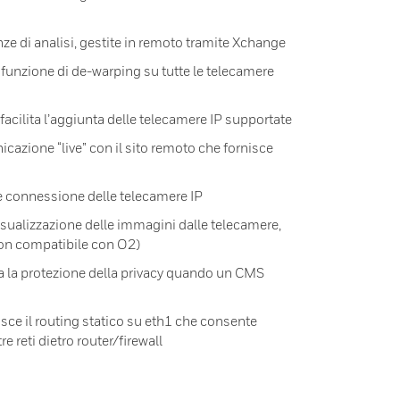
nze di analisi, gestite in remoto tramite Xchange
funzione di de-warping su tutte le telecamere
acilita l’aggiunta delle telecamere IP supportate
cazione “live” con il sito remoto che fornisce
le connessione delle telecamere IP
visualizzazione delle immagini dalle telecamere,
non compatibile con O2)
ra la protezione della privacy quando un CMS
isce il routing statico su eth1 che consente
re reti dietro router/firewall