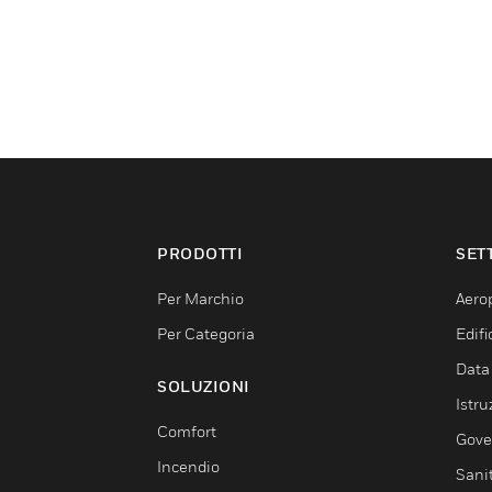
PRODOTTI
SET
Per Marchio
Aerop
Per Categoria
Edif
Data
SOLUZIONI
Istru
Comfort
Gove
Incendio
Sani