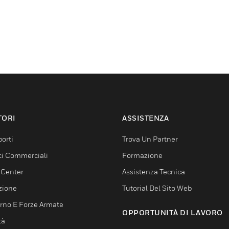
TORI
ASSISTENZA
orti
Trova Un Partner
ici Commerciali
Formazione
 Center
Assistenza Tecnica
zione
Tutorial Del Sito Web
rno E Forze Armate
OPPORTUNITÀ DI LAVORO
tà