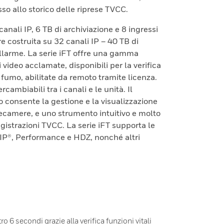
sso allo storico delle riprese TVCC.
anali IP, 6 TB di archiviazione e 8 ingressi
e costruita su 32 canali IP – 40 TB di
allarme. La serie iFT offre una gamma
 video acclamate, disponibili per la verifica
 fumo, abilitate da remoto tramite licenza.
cambiabili tra i canali e le unità. Il
o consente la gestione e la visualizzazione
telecamere, e uno strumento intuitivo e molto
egistrazioni TVCC. La serie iFT supporta le
P®, Performance e HDZ, nonché altri
o 6 secondi grazie alla verifica funzioni vitali