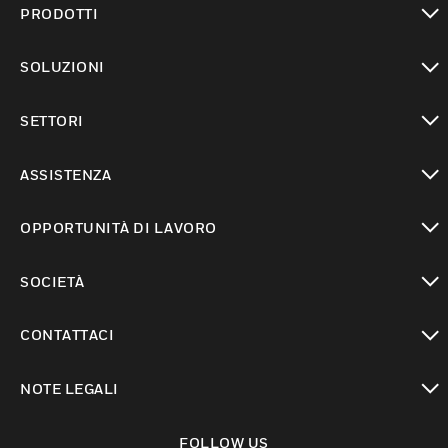
PRODOTTI
toggle view
SOLUZIONI
toggle view
SETTORI
toggle view
ASSISTENZA
toggle view
OPPORTUNITÀ DI LAVORO
toggle view
SOCIETÀ
toggle view
CONTATTACI
toggle view
NOTE LEGALI
toggle view
FOLLOW US