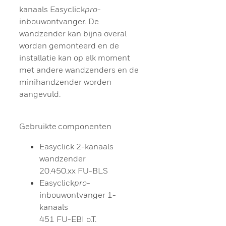
kanaals Easyclick
pro
-
inbouwontvanger. De
wandzender kan bijna overal
worden gemonteerd en de
installatie kan op elk moment
met andere wandzenders en de
minihandzender worden
aangevuld.
Gebruikte componenten
Easyclick 2-kanaals
wandzender
20.450.xx FU-BLS
Easyclick
pro
-
inbouwontvanger 1-
kanaals
451 FU-EBI o.T.