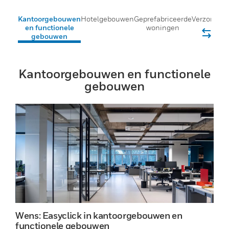
Kantoorgebouwen
Hotelgebouwen
Geprefabriceerde
Verzorging
en functionele
woningen
gebouwen
Kantoorgebouwen en functionele
gebouwen
Wens: Easyclick in kantoorgebouwen en
functionele gebouwen