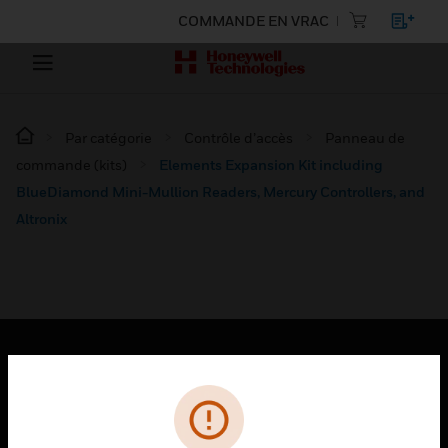
COMMANDE EN VRAC
Par catégorie
Contrôle d’accès
Panneau de
commande (kits)
Elements Expansion Kit including
BlueDiamond Mini-Mullion Readers, Mercury Controllers, and
Altronix
PRODUITS
toggle view
SOLUTIONS