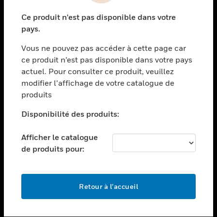
toggle view
Ce produit n'est pas disponible dans votre
SECTEURS
pays.
toggle view
Vous ne pouvez pas accéder à cette page car
ASSISTANCE
ce produit n’est pas disponible dans votre pays
toggle view
actuel. Pour consulter ce produit, veuillez
EMPLOIS
modifier l’affichage de votre catalogue de
toggle view
produits
SOCIÉTÉ
Disponibilité des produits:
toggle view
NOUS CONTACTER
Afficher le catalogue
toggle view
de produits pour:
MENTIONS LÉGALES
toggle view
SUIVEZ-NOUS
Retour à l’accueil