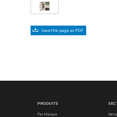
Save this page as PDF
PRODUITS
SEC
Par Marque
Aéro