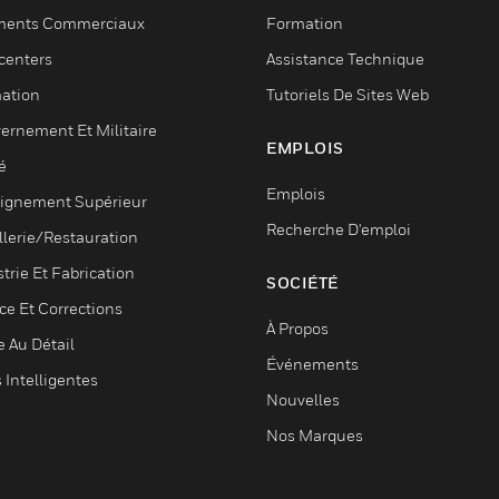
ments Commerciaux
Formation
centers
Assistance Technique
ation
Tutoriels De Sites Web
ernement Et Militaire
EMPLOIS
é
Emplois
ignement Supérieur
Recherche D'emploi
llerie/Restauration
trie Et Fabrication
SOCIÉTÉ
ce Et Corrections
À Propos
e Au Détail
Événements
s Intelligentes
Nouvelles
Nos Marques