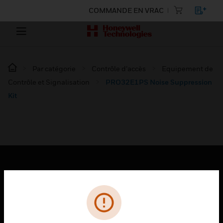
COMMANDE EN VRAC
Par catégorie
Contrôle d’accès
Equipement de
Contrôle et Signalisation
PRO32E1PS Noise Suppression
Kit
PRODUITS
toggle view
SOLUTIONS