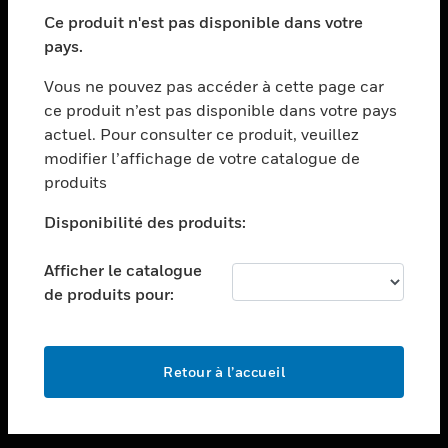
toggle view
SECTEURS
Ce produit n'est pas disponible dans votre
pays.
toggle view
ASSISTANCE
Vous ne pouvez pas accéder à cette page car
toggle view
ce produit n’est pas disponible dans votre pays
EMPLOIS
actuel. Pour consulter ce produit, veuillez
modifier l’affichage de votre catalogue de
toggle view
SOCIÉTÉ
produits
toggle view
Disponibilité des produits:
NOUS CONTACTER
Afficher le catalogue
toggle view
MENTIONS LÉGALES
de produits pour:
toggle view
SUIVEZ-NOUS
Retour à l’accueil