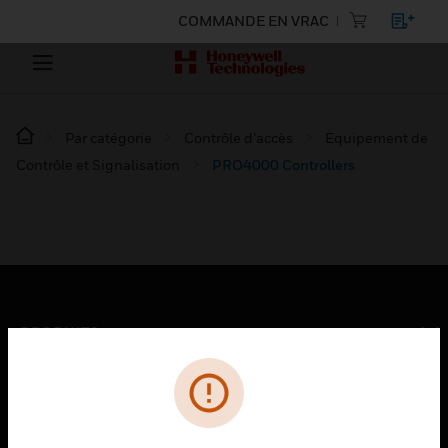
COMMANDE EN VRAC
Par catégorie
Contrôle d’accès
Equipement de
Contrôle et Signalisation
PRO4000 Controllers
PRODUITS
toggle view
SOLUTIONS
toggle view
SECTEURS