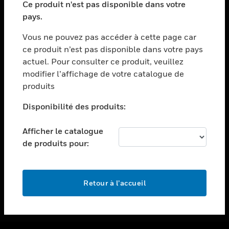
Ce produit n'est pas disponible dans votre
toggle view
pays.
ASSISTANCE
Vous ne pouvez pas accéder à cette page car
toggle view
ce produit n’est pas disponible dans votre pays
EMPLOIS
actuel. Pour consulter ce produit, veuillez
toggle view
modifier l’affichage de votre catalogue de
SOCIÉTÉ
produits
toggle view
NOUS CONTACTER
Disponibilité des produits:
toggle view
Afficher le catalogue
MENTIONS LÉGALES
de produits pour:
toggle view
SUIVEZ-NOUS
Retour à l’accueil