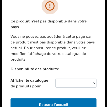
PRODUITS
toggle view
Ce produit n'est pas disponible dans votre
SOLUTIONS
pays.
toggle view
SECTEURS
Vous ne pouvez pas accéder à cette page car
ce produit n’est pas disponible dans votre pays
toggle view
actuel. Pour consulter ce produit, veuillez
ASSISTANCE
modifier l’affichage de votre catalogue de
toggle view
produits
EMPLOIS
Disponibilité des produits:
toggle view
SOCIÉTÉ
Afficher le catalogue
toggle view
de produits pour:
NOUS CONTACTER
toggle view
MENTIONS LÉGALES
Retour à l’accueil