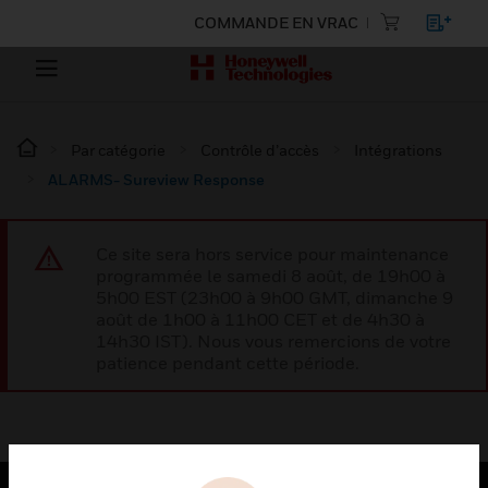
COMMANDE EN VRAC
Par catégorie
Contrôle d’accès
Intégrations
ALARMS- Sureview Response
Ce site sera hors service pour maintenance
programmée le samedi 8 août, de 19h00 à
5h00 EST (23h00 à 9h00 GMT, dimanche 9
août de 1h00 à 11h00 CET et de 4h30 à
14h30 IST). Nous vous remercions de votre
patience pendant cette période.