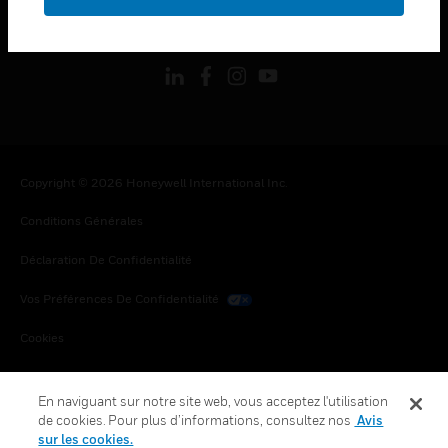
toggle view
SUIVEZ-NOUS
Copyright © 2026 Honeywell International Inc.
Conditions Générales
Déclaration De Confidentialité
Vos Préférences De Confidentialité
Cookies
Désabonnement Global
En naviguant sur notre site web, vous acceptez l'utilisation
de cookies. Pour plus d’informations, consultez nos
Avis
sur les cookies.