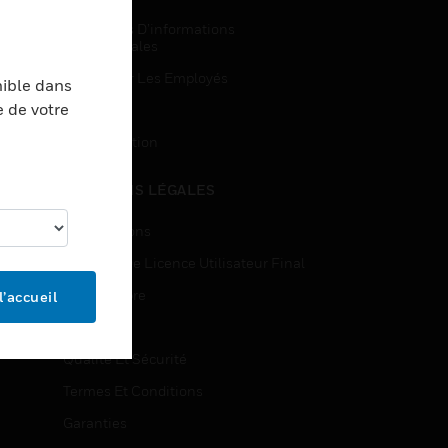
Demandes D’informations
Commerciales
Accès Pour Les Employés
nible dans
e de votre
Inscription
Désinscription
MENTIONS LÉGALES
Certifications
Contrats De Licence Utilisateur Final
Source Libre
l’accueil
Brevets
Qualité Et Sécurité
Termes Et Conditions
Garanties