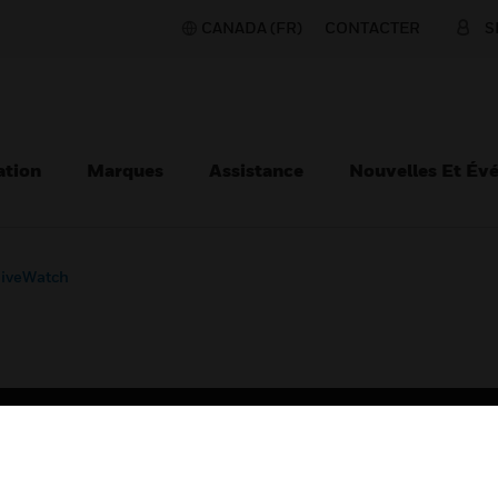
CANADA (FR)
CONTACTER
S
ation
Marques
Assistance
Nouvelles Et Év
iveWatch
TEURS
ASSISTANCE