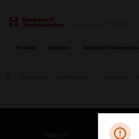
BUILDING AUTOMATION
Produits
Secteurs
Solutions D’Automatis
Par catégorie
Contrôle d’accès
Intégrations
H
PRODUITS
SEC