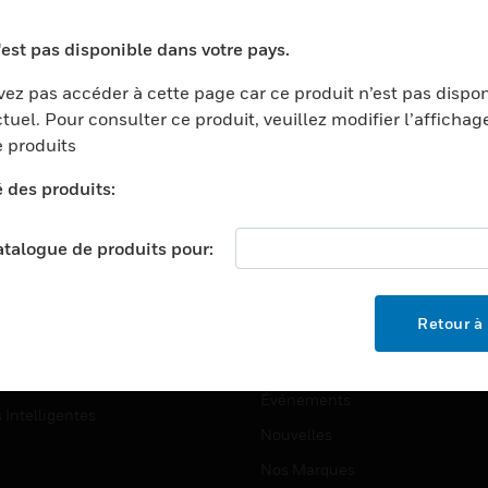
ports
Recherche De Partenaires
'est pas disponible dans votre pays.
ments Commerciaux
Formation
ez pas accéder à cette page car ce produit n’est pas dispo
centers
Assistance Technique
tuel. Pour consulter ce produit, veuillez modifier l’affichag
ation
Tutoriels De Sites Web
 produits
ernement Et Militaire
é des produits:
EMPLOIS
é
Emplois
ignement Supérieur
catalogue de produits pour:
Recherche D'emploi
llerie/Restauration
trie Et Fabrication
SOCIÉTÉ
Retour à 
ce Et Corrections
À Propos
e Au Détail
Événements
s Intelligentes
Nouvelles
Nos Marques