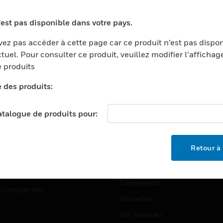
ports
Recherche De Partenaires
'est pas disponible dans votre pays.
ments Commerciaux
Formation
ez pas accéder à cette page car ce produit n’est pas dispo
centers
Assistance Technique
tuel. Pour consulter ce produit, veuillez modifier l’affichag
ation
Tutoriels De Sites Web
 produits
ernement Et Militaire
é des produits:
EMPLOIS
é
Emplois
ignement Supérieur
catalogue de produits pour:
Recherche D'emploi
llerie/Restauration
trie Et Fabrication
SOCIÉTÉ
Retour à 
ce Et Corrections
À Propos
e Au Détail
Événements
s Intelligentes
Nouvelles
Nos Marques