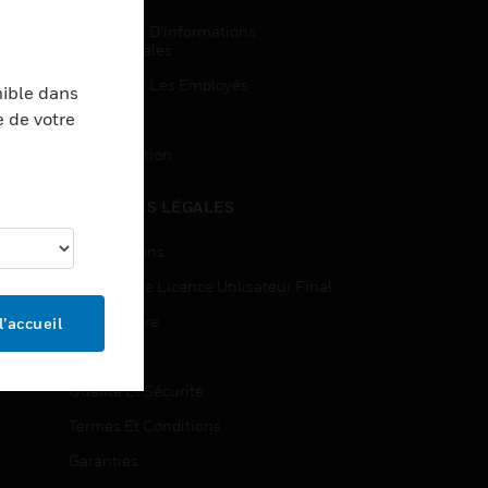
Demandes D’informations
Commerciales
Accès Pour Les Employés
nible dans
e de votre
Inscription
Désinscription
MENTIONS LÉGALES
Certifications
Contrats De Licence Utilisateur Final
Source Libre
l’accueil
Brevets
Qualité Et Sécurité
Termes Et Conditions
Garanties