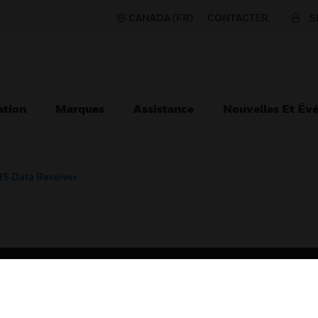
CANADA (FR)
CONTACTER
S
ation
Marques
Assistance
Nouvelles Et Év
IS Data Receiver
TEURS
ASSISTANCE