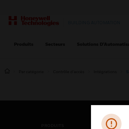
BUILDING AUTOMATION
Produits
Secteurs
Solutions D’Automatis
Par catégorie
Contrôle d’accès
Intégrations
S
PRODUITS
SEC