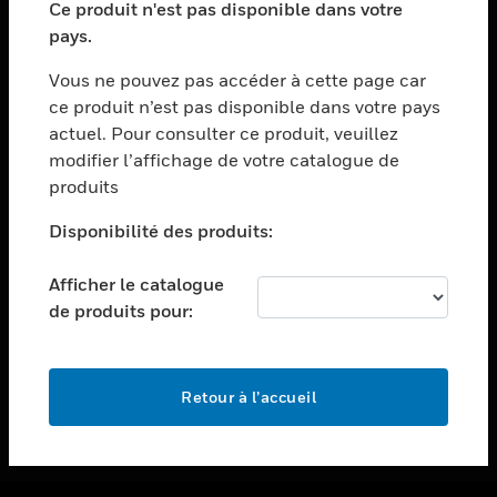
Ce produit n'est pas disponible dans votre
toggle view
pays.
ASSISTANCE
Vous ne pouvez pas accéder à cette page car
toggle view
ce produit n’est pas disponible dans votre pays
EMPLOIS
actuel. Pour consulter ce produit, veuillez
toggle view
modifier l’affichage de votre catalogue de
SOCIÉTÉ
produits
toggle view
NOUS CONTACTER
Disponibilité des produits:
toggle view
Afficher le catalogue
MENTIONS LÉGALES
de produits pour:
toggle view
SUIVEZ-NOUS
Retour à l’accueil