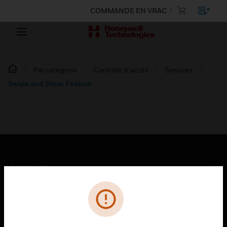
COMMANDE EN VRAC
Par catégorie
Contrôle d’accès
Services
Swipe and Show Feature
PRODUITS
toggle view
SOLUTIONS
toggle view
SECTEURS