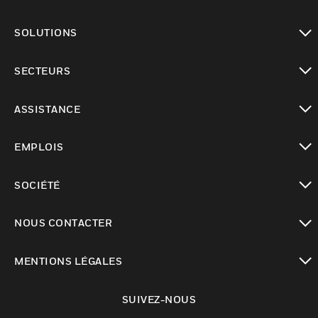
toggle view
SOLUTIONS
toggle view
SECTEURS
toggle view
ASSISTANCE
toggle view
EMPLOIS
toggle view
SOCIÉTÉ
toggle view
NOUS CONTACTER
toggle view
MENTIONS LÉGALES
toggle view
SUIVEZ-NOUS