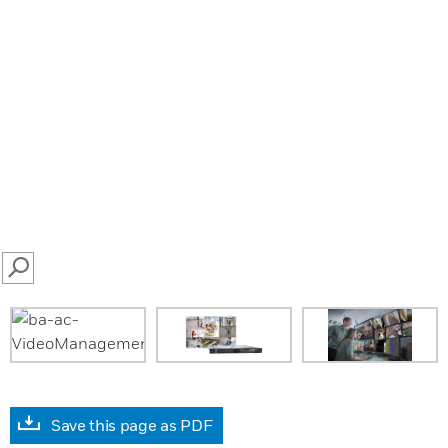
SEARCH
Save this page as PDF