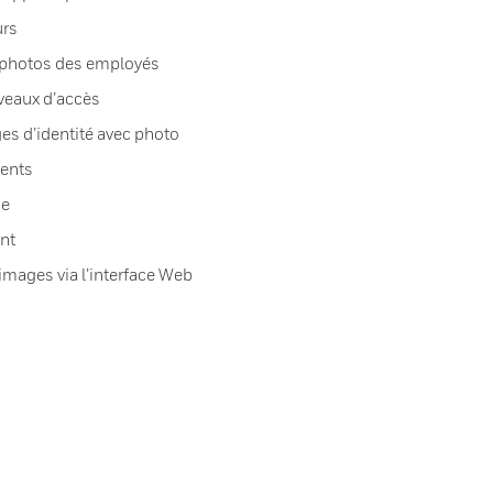
urs
 photos des employés
iveaux d’accès
es d’identité avec photo
rents
ue
ent
mages via l’interface Web