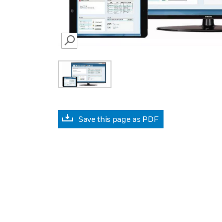
SEARCH
Save this page as PDF