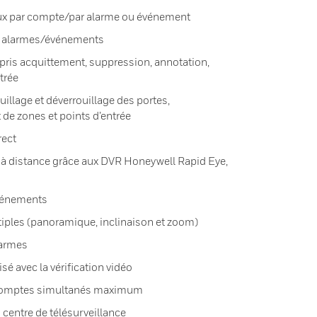
x par compte/par alarme ou événement
es alarmes/événements
is acquittement, suppression, annotation,
trée
uillage et déverrouillage des portes,
de zones et points d’entrée
rect
 à distance grâce aux DVR Honeywell Rapid Eye,
événements
les (panoramique, inclinaison et zoom)
larmes
sé avec la vérification vidéo
6 comptes simultanés maximum
centre de télésurveillance