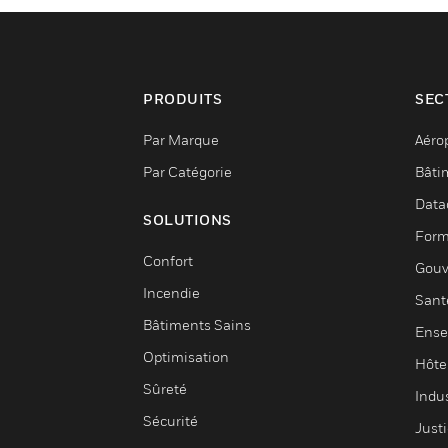
PRODUITS
SEC
Par Marque
Aéro
Par Catégorie
Bâti
Data
SOLUTIONS
Form
Confort
Gouv
Incendie
Sant
Bâtiments Sains
Ense
Optimisation
Hôte
Sûreté
Indus
Sécurité
Justi