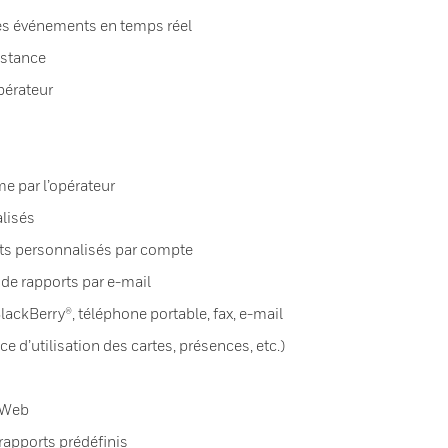
des événements en temps réel
istance
pérateur
e par l’opérateur
lisés
rts personnalisés par compte
 de rapports par e-mail
BlackBerry®, téléphone portable, fax, e-mail
e d’utilisation des cartes, présences, etc.)
r Web
rapports prédéfinis