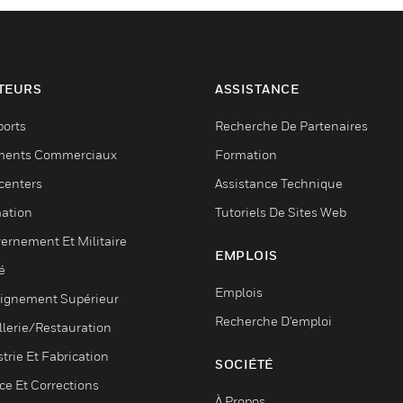
TEURS
ASSISTANCE
ports
Recherche De Partenaires
ments Commerciaux
Formation
centers
Assistance Technique
ation
Tutoriels De Sites Web
ernement Et Militaire
EMPLOIS
é
Emplois
ignement Supérieur
Recherche D'emploi
llerie/Restauration
trie Et Fabrication
SOCIÉTÉ
ce Et Corrections
À Propos