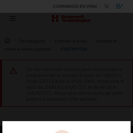
COMMANDE EN VRAC
Par catégorie
Contrôle d’accès
Accords et
mises à niveau système
SSAPWHSDK
Ce site sera hors service pour maintenance
programmée le samedi 8 août, de 19h00 à
5h00 EST (23h00 à 9h00 GMT, dimanche 9
août de 1h00 à 11h00 CET et de 4h30 à
14h30 IST). Nous vous remercions de votre
patience pendant cette période.