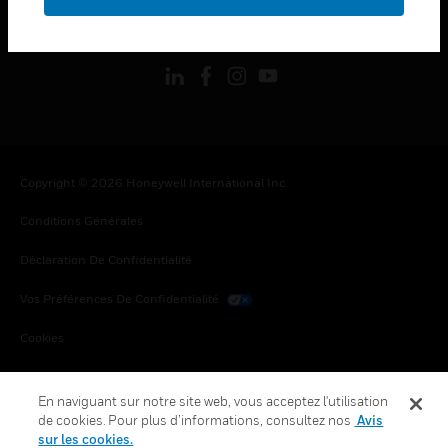
toggle view
SUIVEZ-NOUS
Copyright © 2026 Honeywell International Inc.
Conditions Générales
Déclaration De Confidentialité
Vos Préférences De Confidentialité
Cookies
Désabonnement Global
En naviguant sur notre site web, vous acceptez l'utilisation
de cookies. Pour plus d’informations, consultez nos
Avis
sur les cookies.