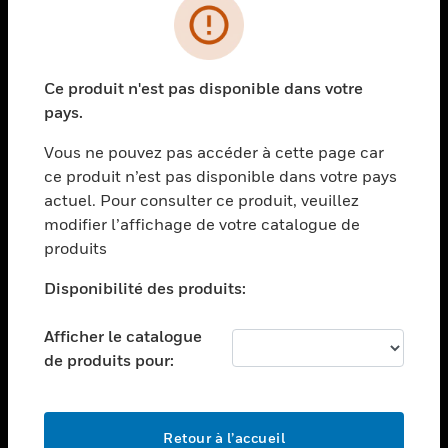
PRODUITS
toggle view
Ce produit n'est pas disponible dans votre
SOLUTIONS
pays.
toggle view
SECTEURS
Vous ne pouvez pas accéder à cette page car
ce produit n’est pas disponible dans votre pays
toggle view
actuel. Pour consulter ce produit, veuillez
ASSISTANCE
modifier l’affichage de votre catalogue de
toggle view
produits
EMPLOIS
Disponibilité des produits:
toggle view
SOCIÉTÉ
Afficher le catalogue
toggle view
de produits pour:
NOUS CONTACTER
toggle view
MENTIONS LÉGALES
Retour à l’accueil