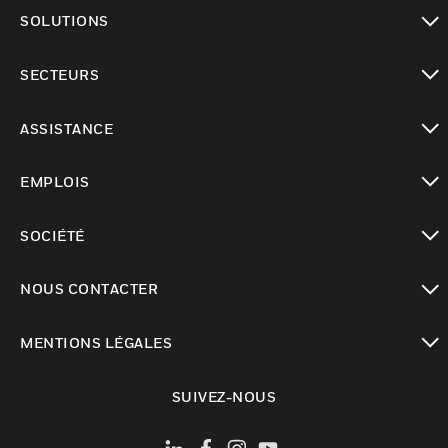
toggle view
SOLUTIONS
toggle view
SECTEURS
toggle view
ASSISTANCE
toggle view
EMPLOIS
toggle view
SOCIÉTÉ
toggle view
NOUS CONTACTER
toggle view
MENTIONS LÉGALES
toggle view
SUIVEZ-NOUS