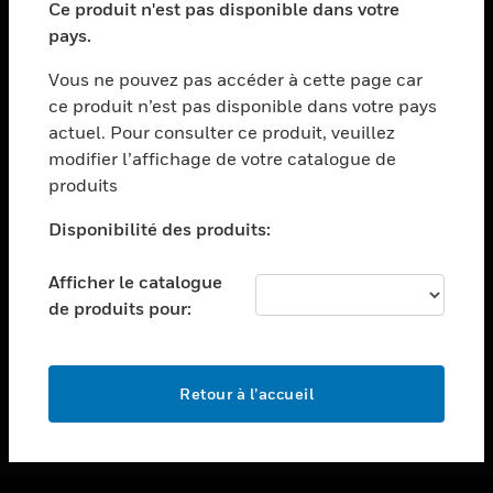
Ce produit n'est pas disponible dans votre
toggle view
pays.
ASSISTANCE
Vous ne pouvez pas accéder à cette page car
toggle view
ce produit n’est pas disponible dans votre pays
EMPLOIS
actuel. Pour consulter ce produit, veuillez
toggle view
modifier l’affichage de votre catalogue de
SOCIÉTÉ
produits
toggle view
NOUS CONTACTER
Disponibilité des produits:
toggle view
Afficher le catalogue
MENTIONS LÉGALES
de produits pour:
toggle view
SUIVEZ-NOUS
Retour à l’accueil