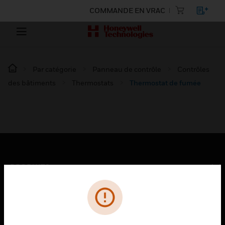
COMMANDE EN VRAC
Par catégorie
Panneau de contrôle
Contrôles
des bâtiments
Thermostats
Thermostat de fumée
PRODUITS
toggle view
SOLUTIONS
toggle view
SECTEURS