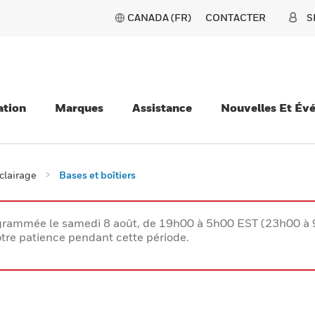
CANADA (FR)
CONTACTER
S
ation
Marques
Assistance
Nouvelles Et Év
clairage
Bases et boîtiers
rogrammée le samedi 8 août, de 19h00 à 5h00 EST (23h00 
tre patience pendant cette période.