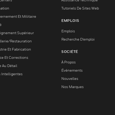
ation
Tutoriels De Sites Web
ernement Et Militaire
EMPLOIS
é
Emplois
ignement Supérieur
Recherche D'emploi
llerie/Restauration
trie Et Fabrication
SOCIÉTÉ
ce Et Corrections
À Propos
e Au Détail
Événements
s Intelligentes
Nouvelles
Nos Marques