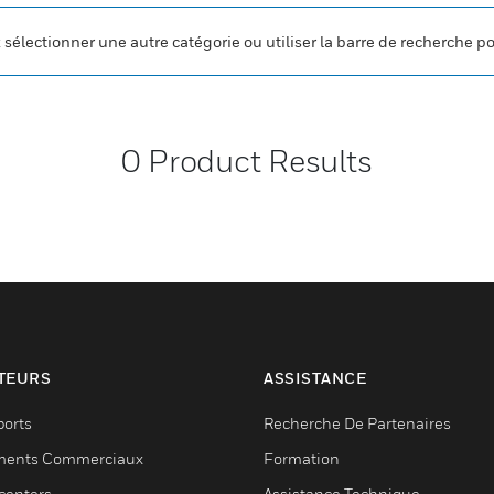
z sélectionner une autre catégorie ou utiliser la barre de recherche p
0
Product Results
TEURS
ASSISTANCE
ports
Recherche De Partenaires
ments Commerciaux
Formation
centers
Assistance Technique