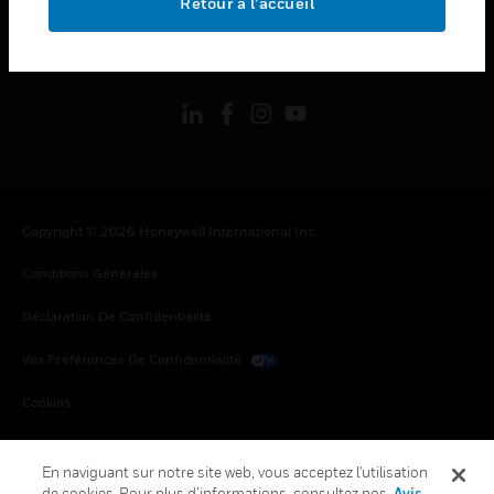
Retour à l’accueil
toggle view
SUIVEZ-NOUS
Copyright © 2026 Honeywell International Inc.
Conditions Générales
Déclaration De Confidentialité
Vos Préférences De Confidentialité
Cookies
Désabonnement Global
En naviguant sur notre site web, vous acceptez l'utilisation
de cookies. Pour plus d’informations, consultez nos
Avis