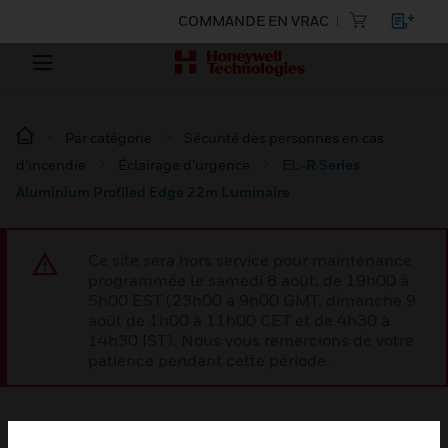
COMMANDE EN VRAC
Par catégorie
Sécurité des personnes en cas
d’incendie
Éclairage d’urgence
EL-R Series
Aluminium Profiled Edge 22m Luminaire
Ce site sera hors service pour maintenance
programmée le samedi 8 août, de 19h00 à
5h00 EST (23h00 à 9h00 GMT, dimanche 9
août de 1h00 à 11h00 CET et de 4h30 à
14h30 IST). Nous vous remercions de votre
patience pendant cette période.