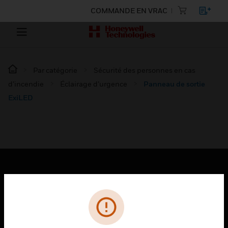
COMMANDE EN VRAC
Par catégorie
Sécurité des personnes en cas
d’incendie
Éclairage d’urgence
Panneau de sortie
ExiLED
PRODUITS
toggle view
SOLUTIONS