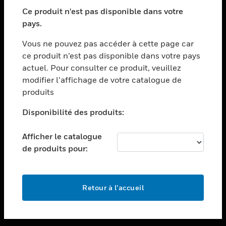
toggle view
SECTEURS
Ce produit n'est pas disponible dans votre
pays.
toggle view
ASSISTANCE
Vous ne pouvez pas accéder à cette page car
toggle view
ce produit n’est pas disponible dans votre pays
EMPLOIS
actuel. Pour consulter ce produit, veuillez
modifier l’affichage de votre catalogue de
toggle view
SOCIÉTÉ
produits
toggle view
Disponibilité des produits:
NOUS CONTACTER
Afficher le catalogue
toggle view
MENTIONS LÉGALES
de produits pour:
toggle view
SUIVEZ-NOUS
Retour à l’accueil