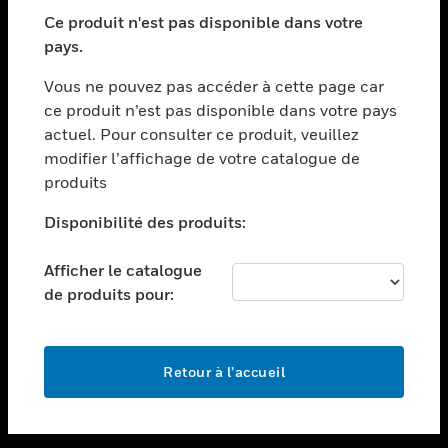
toggle view
SECTEURS
Ce produit n'est pas disponible dans votre
pays.
toggle view
ASSISTANCE
Vous ne pouvez pas accéder à cette page car
toggle view
ce produit n’est pas disponible dans votre pays
EMPLOIS
actuel. Pour consulter ce produit, veuillez
modifier l’affichage de votre catalogue de
toggle view
SOCIÉTÉ
produits
toggle view
Disponibilité des produits:
NOUS CONTACTER
Afficher le catalogue
toggle view
MENTIONS LÉGALES
de produits pour:
toggle view
SUIVEZ-NOUS
Retour à l’accueil