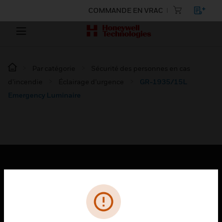
COMMANDE EN VRAC
Par catégorie
Sécurité des personnes en cas
d’incendie
Éclairage d’urgence
GR-1935/15L
Emergency Luminaire
PRODUITS
toggle view
SOLUTIONS