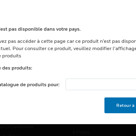
TEURS
ASSISTANCE
'est pas disponible dans votre pays.
ports
Recherche De Partenaires
ez pas accéder à cette page car ce produit n’est pas dispo
tuel. Pour consulter ce produit, veuillez modifier l’affichag
ments Commerciaux
Formation
 produits
centers
Assistance Technique
é des produits:
ation
Tutoriels De Sites Web
ernement Et Militaire
EMPLOIS
catalogue de produits pour:
é
Emplois
ignement Supérieur
Recherche D'emploi
Retour à 
llerie/Restauration
trie Et Fabrication
SOCIÉTÉ
ce Et Corrections
À Propos