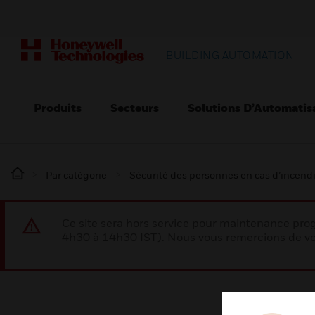
BUILDING AUTOMATION
Produits
Secteurs
Solutions D’Automatis
Par catégorie
Sécurité des personnes en cas d’incend
Ce site sera hors service pour maintenance p
4h30 à 14h30 IST). Nous vous remercions de vo