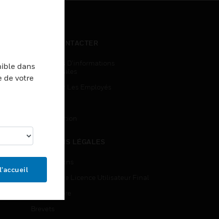
NOUS CONTACTER
Demandes D’informations
nible dans
Commerciales
e de votre
Accès Pour Les Employés
Inscription
Désinscription
MENTIONS LÉGALES
Certifications
l’accueil
Contrats De Licence Utilisateur Final
Source Libre
Brevets