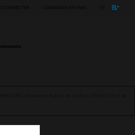
E CONNECTER
COMMANDE EN VRAC
énements
à 9h00 GMT, dimanche 9 août de 1h00 à 11h00 CET et de