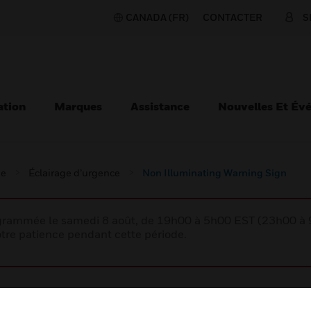
CANADA (FR)
CONTACTER
S
ation
Marques
Assistance
Nouvelles Et Év
ie
Éclairage d’urgence
Non Illuminating Warning Sign
rogrammée le samedi 8 août, de 19h00 à 5h00 EST (23h00 
tre patience pendant cette période.