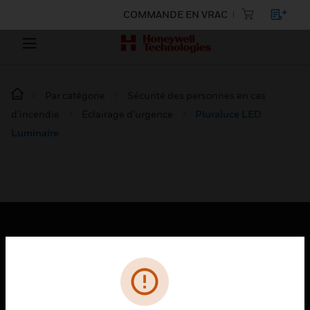
COMMANDE EN VRAC
Par catégorie
Sécurité des personnes en cas
d’incendie
Éclairage d’urgence
Pluraluce LED
Luminaire
PRODUITS
toggle view
SOLUTIONS