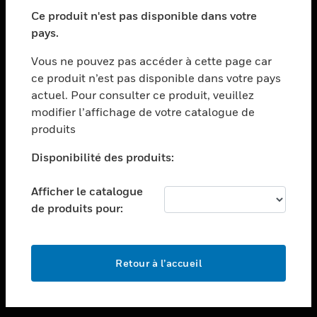
toggle view
SECTEURS
Ce produit n'est pas disponible dans votre
pays.
toggle view
ASSISTANCE
Vous ne pouvez pas accéder à cette page car
toggle view
ce produit n’est pas disponible dans votre pays
EMPLOIS
actuel. Pour consulter ce produit, veuillez
modifier l’affichage de votre catalogue de
toggle view
SOCIÉTÉ
produits
toggle view
Disponibilité des produits:
NOUS CONTACTER
Afficher le catalogue
toggle view
MENTIONS LÉGALES
de produits pour:
toggle view
SUIVEZ-NOUS
Retour à l’accueil