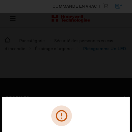
COMMANDE EN VRAC
Par catégorie
Sécurité des personnes en cas
d’incendie
Éclairage d’urgence
Pictogramme UniLED
PRODUITS
toggle view
SOLUTIONS
toggle view
SECTEURS