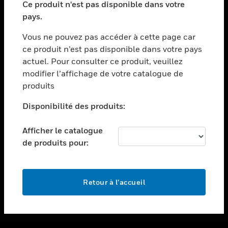
Ce produit n'est pas disponible dans votre
toggle view
pays.
ASSISTANCE
Vous ne pouvez pas accéder à cette page car
toggle view
ce produit n’est pas disponible dans votre pays
EMPLOIS
actuel. Pour consulter ce produit, veuillez
toggle view
modifier l’affichage de votre catalogue de
SOCIÉTÉ
produits
toggle view
NOUS CONTACTER
Disponibilité des produits:
toggle view
Afficher le catalogue
MENTIONS LÉGALES
de produits pour:
toggle view
SUIVEZ-NOUS
Retour à l’accueil