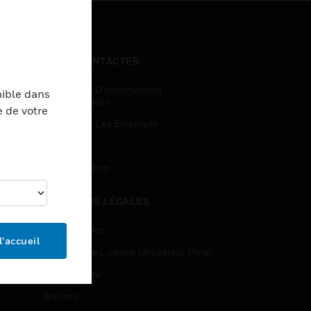
NOUS CONTACTER
Demandes D’informations
nible dans
Commerciales
e de votre
Accès Pour Les Employés
Inscription
Désinscription
MENTIONS LÉGALES
Certifications
l’accueil
Contrats De Licence Utilisateur Final
Source Libre
Brevets