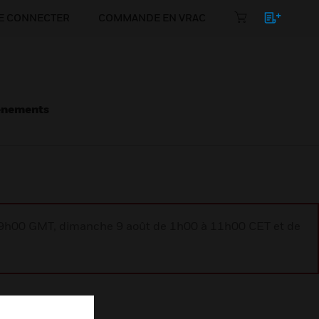
E CONNECTER
COMMANDE EN VRAC
énements
à 9h00 GMT, dimanche 9 août de 1h00 à 11h00 CET et de