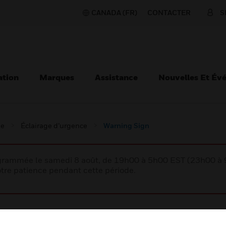
CANADA (FR)
CONTACTER
S
ation
Marques
Assistance
Nouvelles Et Év
ie
Éclairage d’urgence
Warning Sign
rogrammée le samedi 8 août, de 19h00 à 5h00 EST (23h00 
tre patience pendant cette période.