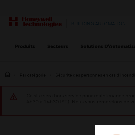
BUILDING AUTOMATION
Produits
Secteurs
Solutions D’Automatis
Par catégorie
Sécurité des personnes en cas d’incend
Ce site sera hors service pour maintenance p
4h30 à 14h30 IST). Nous vous remercions de vo