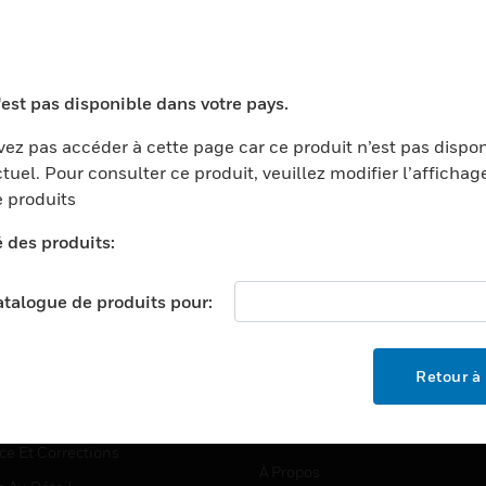
TEURS
ASSISTANCE
'est pas disponible dans votre pays.
ports
Recherche De Partenaires
ez pas accéder à cette page car ce produit n’est pas dispo
tuel. Pour consulter ce produit, veuillez modifier l’affichag
ments Commerciaux
Formation
 produits
centers
Assistance Technique
é des produits:
ation
Tutoriels De Sites Web
ernement Et Militaire
EMPLOIS
catalogue de produits pour:
é
Emplois
ignement Supérieur
Recherche D'emploi
Retour à 
llerie/Restauration
trie Et Fabrication
SOCIÉTÉ
ce Et Corrections
À Propos