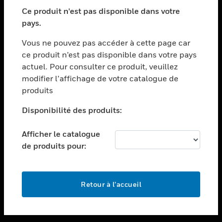
toggle view
SECTEURS
Ce produit n'est pas disponible dans votre
pays.
toggle view
ASSISTANCE
Vous ne pouvez pas accéder à cette page car
toggle view
ce produit n’est pas disponible dans votre pays
EMPLOIS
actuel. Pour consulter ce produit, veuillez
modifier l’affichage de votre catalogue de
toggle view
SOCIÉTÉ
produits
toggle view
Disponibilité des produits:
NOUS CONTACTER
Afficher le catalogue
toggle view
MENTIONS LÉGALES
de produits pour:
toggle view
SUIVEZ-NOUS
Retour à l’accueil