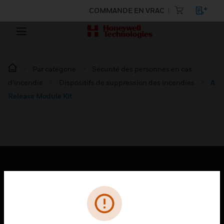
COMMANDE EN VRAC
Par catégorie
Sécurité des personnes en cas
d’incendie
Dispositifs de suppression des incendies
A
Release Module Kit
PRODUITS
toggle view
SOLUTIONS