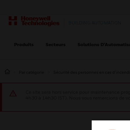
BUILDING AUTOMATION
Produits
Secteurs
Solutions D’Automatis
Par catégorie
Sécurité des personnes en cas d’incend
Ce site sera hors service pour maintenance p
4h30 à 14h30 IST). Nous vous remercions de vo