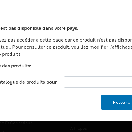
TEURS
ASSISTANCE
'est pas disponible dans votre pays.
ports
Recherche De Partenaires
ez pas accéder à cette page car ce produit n’est pas dispo
tuel. Pour consulter ce produit, veuillez modifier l’affichag
ments Commerciaux
Formation
 produits
centers
Assistance Technique
é des produits:
ation
Tutoriels De Sites Web
ernement Et Militaire
EMPLOIS
catalogue de produits pour:
é
Emplois
ignement Supérieur
Recherche D'emploi
Retour à 
llerie/Restauration
trie Et Fabrication
SOCIÉTÉ
ce Et Corrections
À Propos