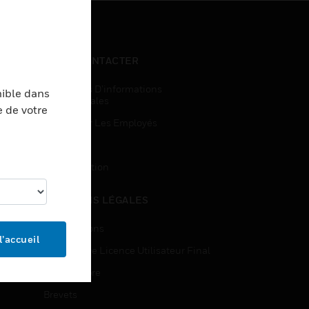
NOUS CONTACTER
Demandes D’informations
nible dans
Commerciales
e de votre
Accès Pour Les Employés
Inscription
Désinscription
MENTIONS LÉGALES
Certifications
l’accueil
Contrats De Licence Utilisateur Final
Source Libre
Brevets