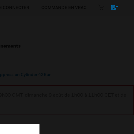
E CONNECTER
COMMANDE EN VRAC
énements
ppression Cylinder 42Bar
à 9h00 GMT, dimanche 9 août de 1h00 à 11h00 CET et de