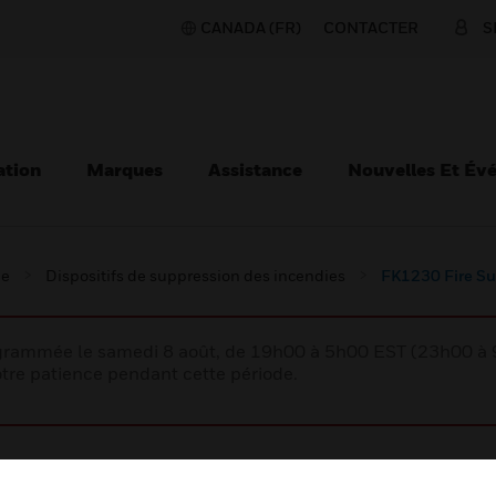
CANADA (FR)
CONTACTER
S
ation
Marques
Assistance
Nouvelles Et Év
ie
Dispositifs de suppression des incendies
FK1230 Fire Su
rogrammée le samedi 8 août, de 19h00 à 5h00 EST (23h00 
tre patience pendant cette période.