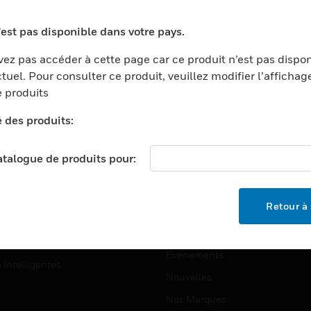
ports
Recherche De Partenaires
'est pas disponible dans votre pays.
ments Commerciaux
Formation
ez pas accéder à cette page car ce produit n’est pas dispo
centers
Assistance Technique
tuel. Pour consulter ce produit, veuillez modifier l’affichag
ation
Tutoriels De Sites Web
 produits
ernement Et Militaire
é des produits:
EMPLOIS
é
Emplois
ignement Supérieur
catalogue de produits pour:
Recherche D'emploi
llerie/Restauration
trie Et Fabrication
SOCIÉTÉ
Retour à 
ce Et Corrections
À Propos
e Au Détail
Événements
s Intelligentes
Nouvelles
Nos Marques