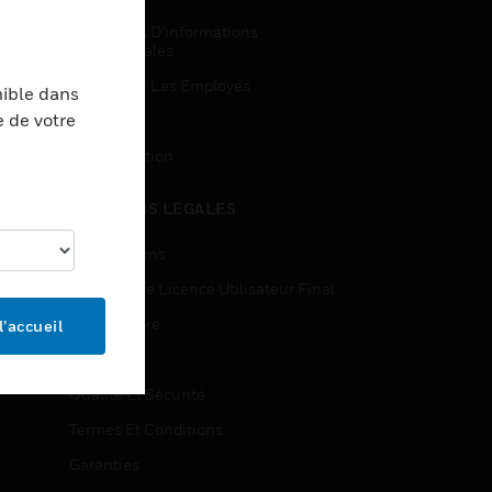
Demandes D’informations
Commerciales
Accès Pour Les Employés
nible dans
e de votre
Inscription
Désinscription
MENTIONS LÉGALES
Certifications
Contrats De Licence Utilisateur Final
Source Libre
l’accueil
Brevets
Qualité Et Sécurité
Termes Et Conditions
Garanties