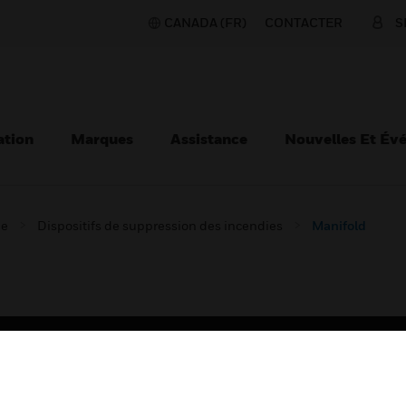
CANADA (FR)
CONTACTER
S
ation
Marques
Assistance
Nouvelles Et Év
ie
Dispositifs de suppression des incendies
Manifold
TEURS
ASSISTANCE