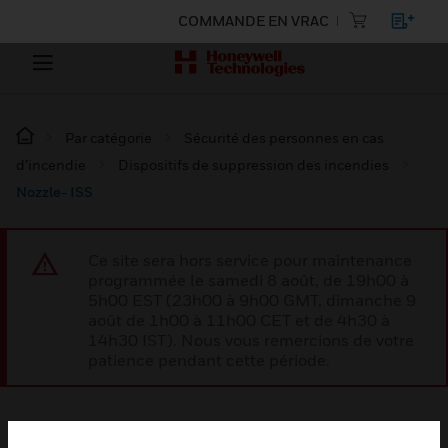
COMMANDE EN VRAC
Par catégorie
Sécurité des personnes en cas
d’incendie
Dispositifs de suppression des incendies
Nozzle- ISS
Ce site sera hors service pour maintenance
programmée le samedi 8 août, de 19h00 à
5h00 EST (23h00 à 9h00 GMT, dimanche 9
août de 1h00 à 11h00 CET et de 4h30 à
14h30 IST). Nous vous remercions de votre
patience pendant cette période.