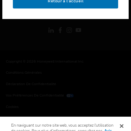
Retour à l’accueil
toggle view
SUIVEZ-NOUS
Copyright © 2026 Honeywell International Inc.
Conditions Générales
Déclaration De Confidentialité
Vos Préférences De Confidentialité
Cookies
Désabonnement Global
En naviguant sur notre site web, vous acceptez l'utilisation
de cookies. Pour plus d’informations, consultez nos
Avis