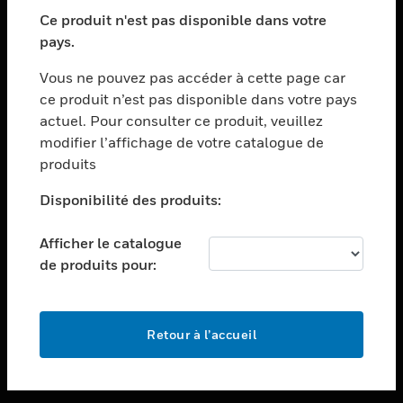
toggle view
SECTEURS
Ce produit n'est pas disponible dans votre
pays.
toggle view
ASSISTANCE
Vous ne pouvez pas accéder à cette page car
toggle view
ce produit n’est pas disponible dans votre pays
EMPLOIS
actuel. Pour consulter ce produit, veuillez
modifier l’affichage de votre catalogue de
toggle view
SOCIÉTÉ
produits
toggle view
Disponibilité des produits:
NOUS CONTACTER
Afficher le catalogue
toggle view
MENTIONS LÉGALES
de produits pour:
toggle view
SUIVEZ-NOUS
Retour à l’accueil