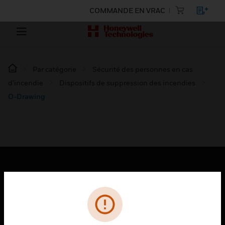
COMMANDE EN VRAC
Par catégorie
Sécurité des personnes en cas
d’incendie
Dispositifs de suppression des incendies
O-Drawing
PRODUITS
toggle view
SOLUTIONS