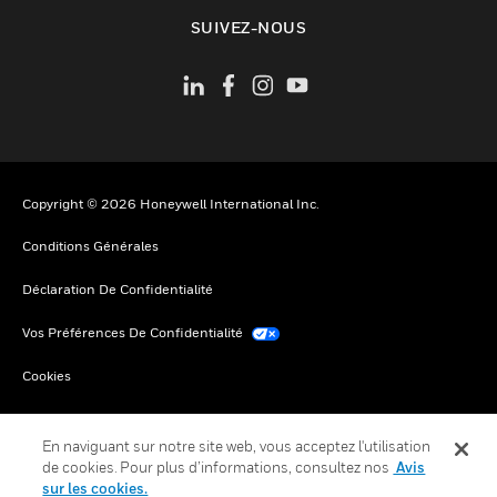
toggle view
SUIVEZ-NOUS
Copyright © 2026 Honeywell International Inc.
Conditions Générales
Déclaration De Confidentialité
Vos Préférences De Confidentialité
Cookies
Désabonnement Global
En naviguant sur notre site web, vous acceptez l'utilisation
de cookies. Pour plus d’informations, consultez nos
Avis
sur les cookies.