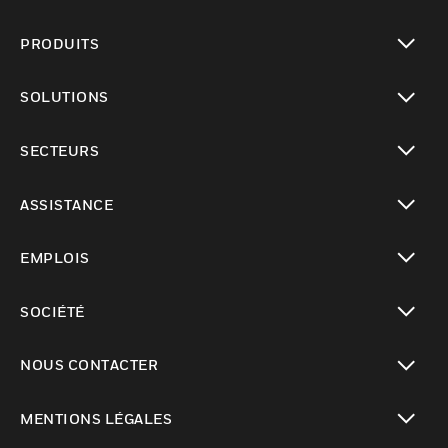
PRODUITS
toggle view
SOLUTIONS
toggle view
SECTEURS
toggle view
ASSISTANCE
toggle view
EMPLOIS
toggle view
SOCIÉTÉ
toggle view
NOUS CONTACTER
toggle view
MENTIONS LÉGALES