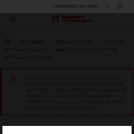
COMMANDE EN VRAC
Par catégorie
Badges et modules
Claviers et
interfaces utilisateur
Keypad Proximity GALAXY MK8
KEYProximity RUSSIAN
Ce site sera hors service pour maintenance
programmée le samedi 8 août, de 19h00 à
5h00 EST (23h00 à 9h00 GMT, dimanche 9
août de 1h00 à 11h00 CET et de 4h30 à
14h30 IST). Nous vous remercions de votre
patience pendant cette période.