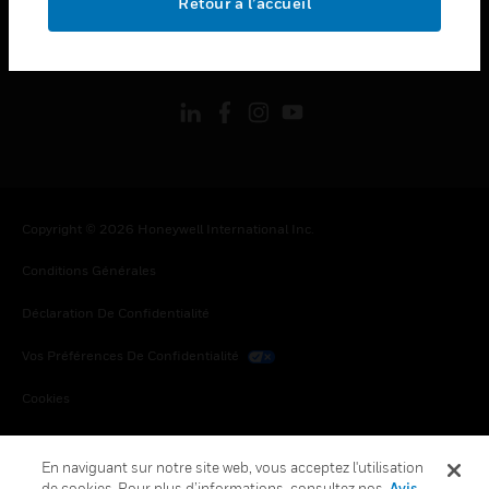
Retour à l’accueil
toggle view
SUIVEZ-NOUS
Copyright © 2026 Honeywell International Inc.
Conditions Générales
Déclaration De Confidentialité
Vos Préférences De Confidentialité
Cookies
Désabonnement Global
En naviguant sur notre site web, vous acceptez l'utilisation
de cookies. Pour plus d’informations, consultez nos
Avis