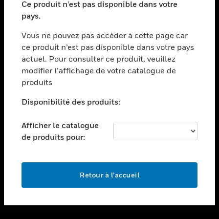
Ce produit n'est pas disponible dans votre
toggle view
pays.
ASSISTANCE
Vous ne pouvez pas accéder à cette page car
toggle view
ce produit n’est pas disponible dans votre pays
EMPLOIS
actuel. Pour consulter ce produit, veuillez
toggle view
modifier l’affichage de votre catalogue de
SOCIÉTÉ
produits
toggle view
NOUS CONTACTER
Disponibilité des produits:
toggle view
Afficher le catalogue
MENTIONS LÉGALES
de produits pour:
toggle view
SUIVEZ-NOUS
Retour à l’accueil