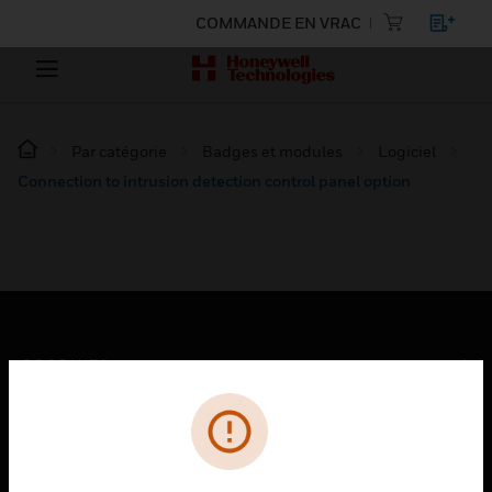
COMMANDE EN VRAC
Par catégorie
Badges et modules
Logiciel
Connection to intrusion detection control panel option
PRODUITS
toggle view
SOLUTIONS
toggle view
SECTEURS