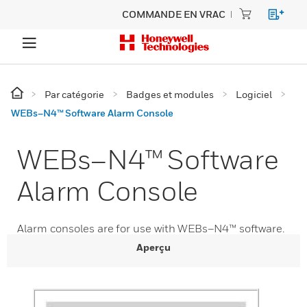
COMMANDE EN VRAC
Par catégorie
Badges et modules
Logiciel
WEBs–N4™ Software Alarm Console
WEBs–N4™ Software
Alarm Console
Alarm consoles are for use with WEBs–N4™ software.
Aperçu