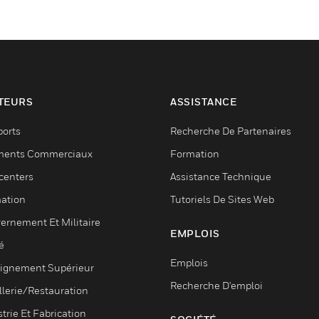
TEURS
ASSISTANCE
ports
Recherche De Partenaires
ments Commerciaux
Formation
centers
Assistance Technique
ation
Tutoriels De Sites Web
ernement Et Militaire
EMPLOIS
é
Emplois
ignement Supérieur
Recherche D'emploi
llerie/Restauration
trie Et Fabrication