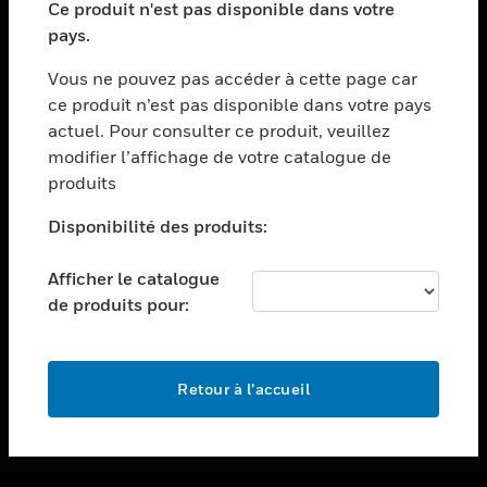
Ce produit n'est pas disponible dans votre
toggle view
pays.
ASSISTANCE
Vous ne pouvez pas accéder à cette page car
toggle view
ce produit n’est pas disponible dans votre pays
EMPLOIS
actuel. Pour consulter ce produit, veuillez
toggle view
modifier l’affichage de votre catalogue de
SOCIÉTÉ
produits
toggle view
NOUS CONTACTER
Disponibilité des produits:
toggle view
Afficher le catalogue
MENTIONS LÉGALES
de produits pour:
toggle view
SUIVEZ-NOUS
Retour à l’accueil