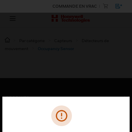
COMMANDE EN VRAC
Par catégorie
Capteurs
Détecteurs de
mouvement
Occupancy Sensor
PRODUITS
toggle view
SOLUTIONS
toggle view
SECTEURS