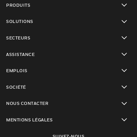
PRODUITS
toggle view
SOLUTIONS
toggle view
SECTEURS
toggle view
ASSISTANCE
toggle view
EMPLOIS
toggle view
SOCIÉTÉ
toggle view
NOUS CONTACTER
toggle view
MENTIONS LÉGALES
toggle view
SUIVEZ-NOUS