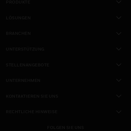
PRODUKTE
toggle view
LÖSUNGEN
toggle view
BRANCHEN
toggle view
UNTERSTÜTZUNG
toggle view
STELLENANGEBOTE
toggle view
UNTERNEHMEN
toggle view
KONTAKTIEREN SIE UNS
toggle view
RECHTLICHE HINWEISE
toggle view
FOLGEN SIE UNS