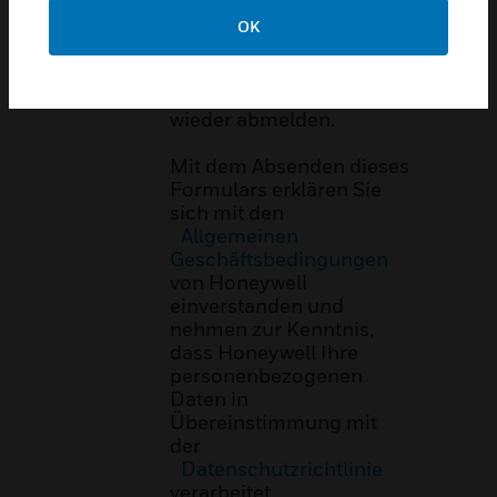
Angebot,
Sonderangeboten,
OK
Nachrichten und
Veranstaltungen ein. Sie
können sich jederzeit
wieder abmelden.
Mit dem Absenden dieses
Formulars erklären Sie
sich mit den
Allgemeinen
Geschäftsbedingungen
von Honeywell
einverstanden und
nehmen zur Kenntnis,
dass Honeywell Ihre
personenbezogenen
Daten in
Übereinstimmung mit
der
Datenschutzrichtlinie
verarbeitet.