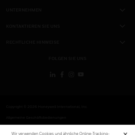
toggle view
UNTERNEHMEN
toggle view
KONTAKTIEREN SIE UNS
toggle view
RECHTLICHE HINWEISE
toggle view
FOLGEN SIE UNS
Copyright © 2026 Honeywell International, Inc.
Allgemeine Geschäftsbedienungen
Datenschutzerklärung
Wir verwenden Cookies und ähnliche Online-Tracking-