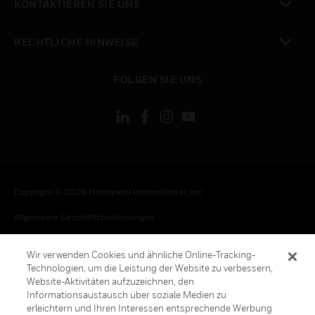
KONTAKTIEREN SIE UNS
toggle view
RECHTLICHE HINWEISE
toggle view
FOLGEN SIE UNS
Copyright © 2026 Honeywell International, Inc.
Allgemeine Geschäftsbedienungen
Datenschutzerklärung
Wir verwenden Cookies und ähnliche Online-Tracking-
Ihre Datenschutzoptionen
Technologien, um die Leistung der Website zu verbessern,
Website-Aktivitäten aufzuzeichnen, den
Cookie-Hinweis
Informationsaustausch über soziale Medien zu
erleichtern und Ihren Interessen entsprechende Werbung