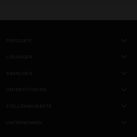
PRODUKTE
toggle view
LÖSUNGEN
toggle view
BRANCHEN
toggle view
UNTERSTÜTZUNG
toggle view
STELLENANGEBOTE
toggle view
UNTERNEHMEN
toggle view