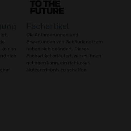
agung
Fachartikel
igt,
Die Anforderungen und
de
Erwartungen von Gebäudenutzern
 keinen
haben sich geändert. Dieses
nd sich
Fachartikel erläutert, wie es Ihnen
n
gelingen kann, ein nahtloses
icher
Nutzererlebnis zu schaffen