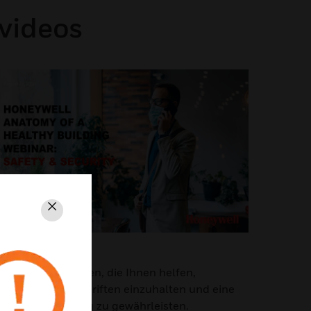
videos
Schließen
Webinar
icherheitslösungen, die Ihnen helfen,
esetzliche Vorschriften einzuhalten und eine
ichere Umgebung zu gewährleisten.