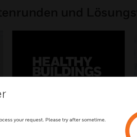
tenrunden und Lösungs
er
Sicherheit und Schutz
ocess your request. Please try after sometime.
Sicherheitssysteme können sich anpassen, um
S
Ihr gesundes Gebäude und alle darin
g
befindlichen Personen zu schützen.
s