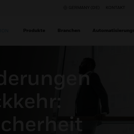
GERMANY (DE)
KONTAKT
Produkte
Branchen
Automatisierung
TION
derungen
ckkehr:
cherheit