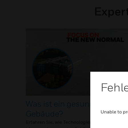
Exper
Fehl
Was ist ein gesundes
Unable to pr
Gebäude?
Erfahren Sie, wie Technologien dazu beitragen