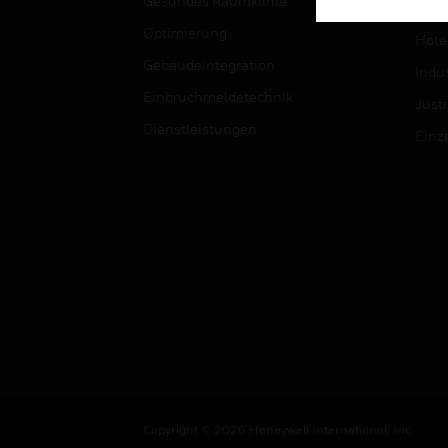
Gesundes Raumklima
Univ
Optimierung
Hotel
Gebäudeintegration
Indus
Einbruchmeldetechnik
Justi
Dienstleistungen
Einz
Copyright © 2026 Honeywell International, Inc.