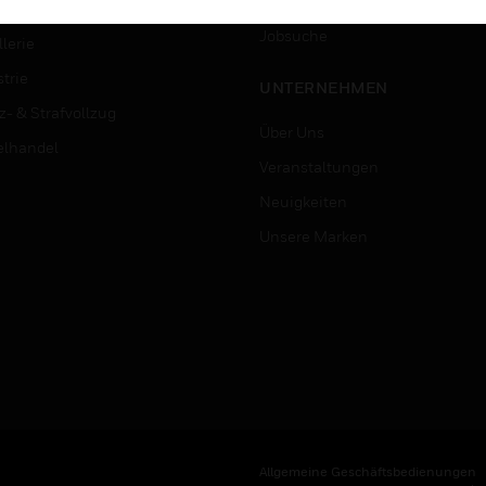
Karriere
ersitäten
Jobsuche
lerie
trie
UNTERNEHMEN
z- & Strafvollzug
Über Uns
elhandel
Veranstaltungen
Neuigkeiten
Unsere Marken
Allgemeine Geschäftsbedienungen