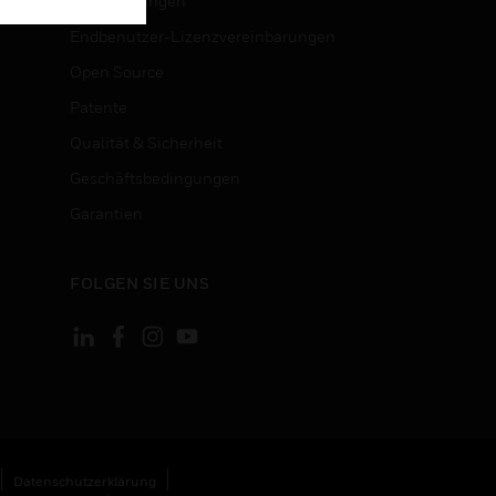
Zertifizierungen
Endbenutzer-Lizenzvereinbarungen
Open Source
Patente
Qualität & Sicherheit
Geschäftsbedingungen
Garantien
FOLGEN SIE UNS
Datenschutzerklärung