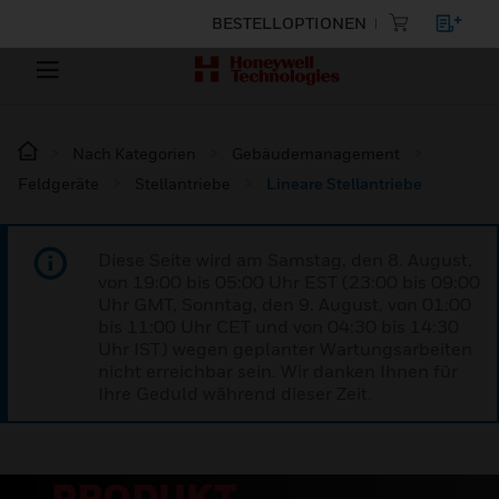
BESTELLOPTIONEN
Nach Kategorien
Gebäudemanagement
Feldgeräte
Stellantriebe
Lineare Stellantriebe
Diese Seite wird am Samstag, den 8. August,
von 19:00 bis 05:00 Uhr EST (23:00 bis 09:00
Uhr GMT, Sonntag, den 9. August, von 01:00
bis 11:00 Uhr CET und von 04:30 bis 14:30
Uhr IST) wegen geplanter Wartungsarbeiten
nicht erreichbar sein. Wir danken Ihnen für
Ihre Geduld während dieser Zeit.
PRODUKT