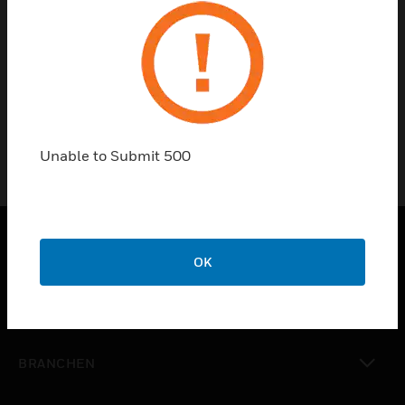
Show Filters
0
Product Results
Unable to Submit 500
OK
PRODUKTE
toggle view
LÖSUNGEN
toggle view
BRANCHEN
toggle view