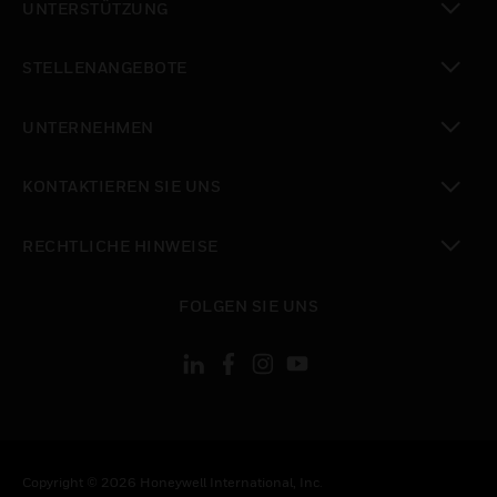
UNTERSTÜTZUNG
toggle view
STELLENANGEBOTE
toggle view
UNTERNEHMEN
toggle view
KONTAKTIEREN SIE UNS
toggle view
RECHTLICHE HINWEISE
toggle view
FOLGEN SIE UNS
Copyright © 2026 Honeywell International, Inc.