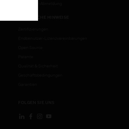
n
Newsletter-Abmeldung
RECHTLICHE HINWEISE
Zertifizierungen
Endbenutzer-Lizenzvereinbarungen
Open Source
Patente
Qualität & Sicherheit
Geschäftsbedingungen
Garantien
FOLGEN SIE UNS