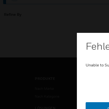
Refine By
Fehl
Unable to S
PRODUKTE
BRA
Nach Marke
Flug
Nach Kategorie
Gewe
Rech
LÖSUNGEN