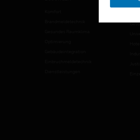
Bild
Komfort
Regi
Brandmeldetechnik
Gesu
Gesundes Raumklima
Univ
Optimierung
Hotel
Gebäudeintegration
Indus
Einbruchmeldetechnik
Justi
Dienstleistungen
Einz