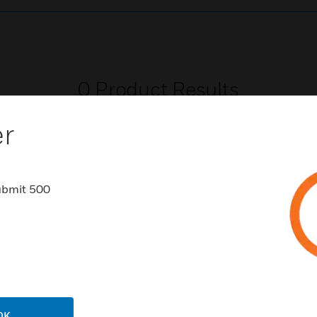
0
Product Results
er
ubmit 500
NCHEN
UNTERSTÜTZUNG
häfen
Vertriebspartnersuche
rbeimmobilien
Schulungen
enzentren
Technischer Service
OK