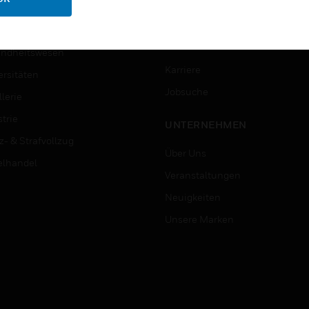
ungswesen
Schritt-Für-Schritt-Anleitunge
erung & Militär
STELLENANGEBOTE
ndheitswesen
Karriere
ersitäten
Jobsuche
lerie
trie
UNTERNEHMEN
z- & Strafvollzug
Über Uns
elhandel
Veranstaltungen
Neuigkeiten
Unsere Marken