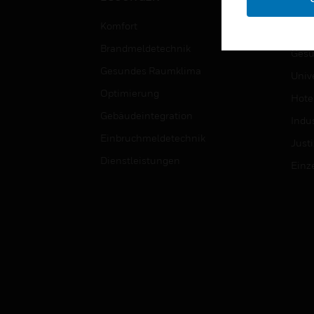
Bild
Komfort
Regi
Brandmeldetechnik
Gesu
Gesundes Raumklima
Univ
Optimierung
Hotel
Gebäudeintegration
Indus
Einbruchmeldetechnik
Justi
Dienstleistungen
Einz