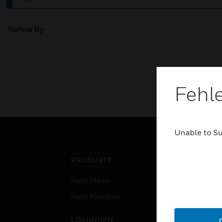
Refine By
Fehl
Unable to S
PRODUKTE
BRA
Nach Marke
Flug
Nach Kategorie
Gewe
Rech
LÖSUNGEN