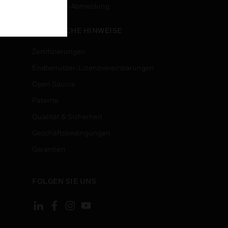
n
Newsletter-Abmeldung
RECHTLICHE HINWEISE
Zertifizierungen
Endbenutzer-Lizenzvereinbarungen
Open Source
Patente
Qualität & Sicherheit
Geschäftsbedingungen
Garantien
FOLGEN SIE UNS