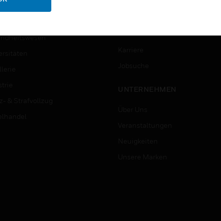
ungswesen
Schritt-Für-Schritt-Anleitunge
erung & Militär
STELLENANGEBOTE
ndheitswesen
Karriere
ersitäten
Jobsuche
lerie
trie
UNTERNEHMEN
z- & Strafvollzug
Über Uns
elhandel
Veranstaltungen
Neuigkeiten
Unsere Marken