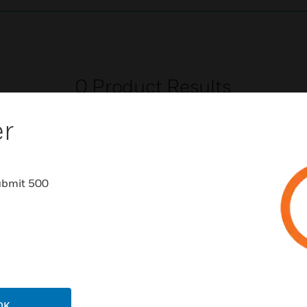
0
Product Results
er
ubmit 500
NCHEN
UNTERSTÜTZUNG
häfen
Vertriebspartnersuche
rbeimmobilien
Schulungen
enzentren
Technischer Service
OK