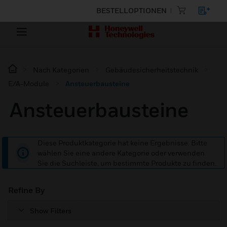
BESTELLOPTIONEN
Nach Kategorien
Gebäudesicherheitstechnik
E/A-Module
Ansteuerbausteine
Ansteuerbausteine
Diese Produktkategorie hat keine Ergebnisse. Bitte
wählen Sie eine andere Kategorie oder verwenden
Sie die Suchleiste, um bestimmte Produkte zu finden.
Refine By
Show Filters