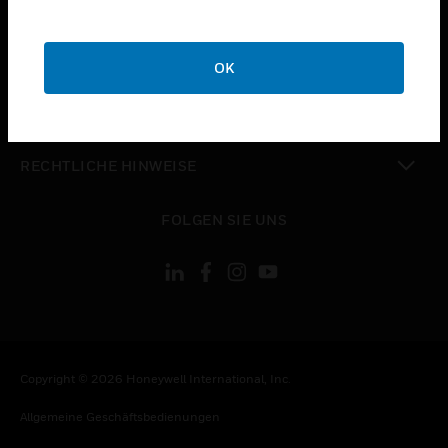
STELLENANGEBOTE
toggle view
UNTERNEHMEN
OK
toggle view
KONTAKTIEREN SIE UNS
toggle view
RECHTLICHE HINWEISE
toggle view
FOLGEN SIE UNS
Copyright © 2026 Honeywell International, Inc.
Allgemeine Geschäftsbedienungen