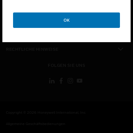
STELLENANGEBOTE
toggle view
UNTERNEHMEN
OK
toggle view
KONTAKTIEREN SIE UNS
toggle view
RECHTLICHE HINWEISE
toggle view
FOLGEN SIE UNS
Copyright © 2026 Honeywell International, Inc.
Allgemeine Geschäftsbedienungen