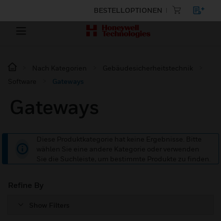
BESTELLOPTIONEN
Nach Kategorien
Gebäudesicherheitstechnik
Software
Gateways
Gateways
Diese Produktkategorie hat keine Ergebnisse. Bitte
wählen Sie eine andere Kategorie oder verwenden
Sie die Suchleiste, um bestimmte Produkte zu finden.
Refine By
Show Filters